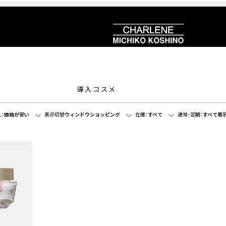
導入コスメ
：
価格が安い
表示切替
ウィンドウショッピング
在庫：
すべて
通常・定期：
すべて表