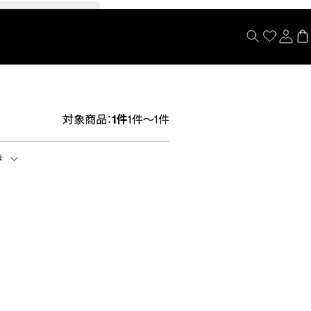
閉じる
対象商品：
1件
1件～1件
示