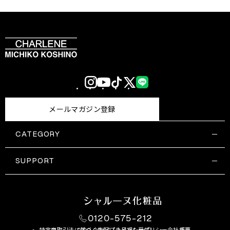
Instagram
YouTube
TikTok
X
LINE
(Twitter)
メールマガジン登録
CATEGORY
すべての商品一覧
コスメティックス
SUPPORT
サプリメント・保健機能食品
ご利用ガイド
食品・飲料
お問い合わせ
お悩み・効果
0120-575-212