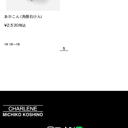
あかこん（洗顔石けん)
¥2,530
税込
1件
1件～1件
1