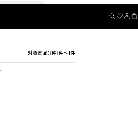
閉じる
対象商品：
1件
1件～1件