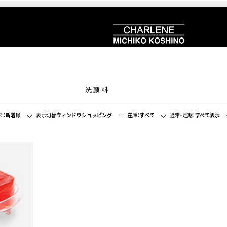
洗顔料
え：
新着順
表示切替
ウィンドウショッピング
在庫：
すべて
通常・定期：
すべて表示