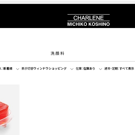
洗顔料
え：
新着順
表示切替
ウィンドウショッピング
在庫：
在庫あり
通常・定期：
すべて表示