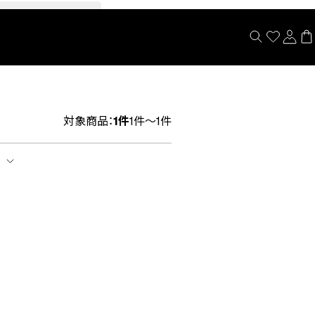
閉じる
対象商品：
1件
1件～1件