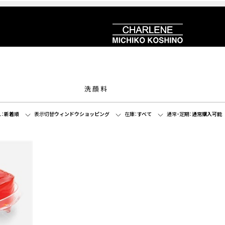
洗顔料
：
新着順
表示切替
ウィンドウショッピング
在庫：
すべて
通常・定期：
通常購入可能