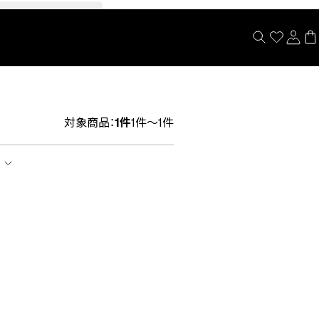
閉じる
対象商品：
1件
1件～1件