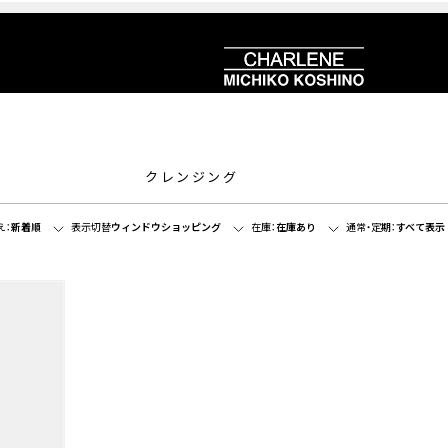
クレンジング
え：
新着順
表示切替
ウィンドウショッピング
在庫：
在庫あり
通常・定期：
すべて表示