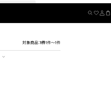
閉じる
対象商品：
1件
1件～1件