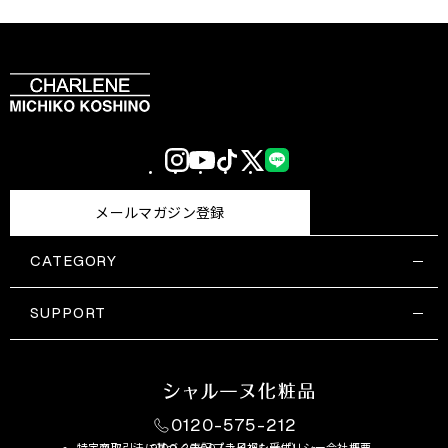
Instagram
YouTube
TikTok
X
LINE
(Twitter)
メールマガジン登録
CATEGORY
すべての商品一覧
コスメティックス
SUPPORT
サプリメント・保健機能食品
ご利用ガイド
食品・飲料
お問い合わせ
お悩み・効果
0120-575-212