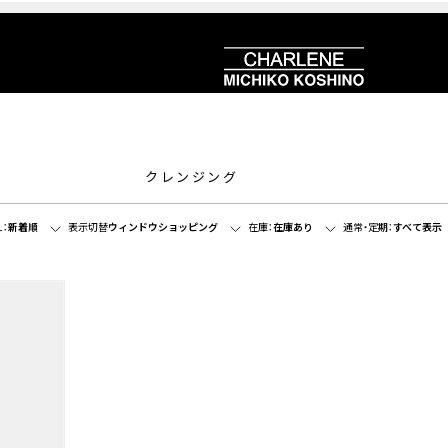
クレンジング
：
新着順
表示切替
ウィンドウショッピング
在庫：
在庫あり
通常・定期：
すべて表示