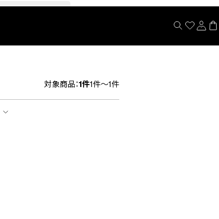
閉じる
対象商品：
1件
1件～1件