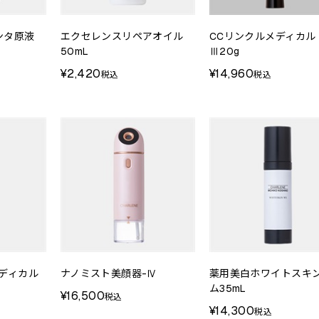
ンタ原液
エクセレンスリペアオイル
CCリンクルメディカル
50mL
Ⅲ20g
¥2,420
¥14,960
税込
税込
ディカル
ナノミスト美顔器-Ⅳ
薬用美白ホワイトスキ
ム35mL
¥16,500
税込
¥14,300
税込