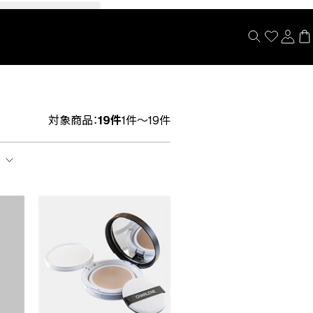
閉じる
対象商品：
19件
1件～19件