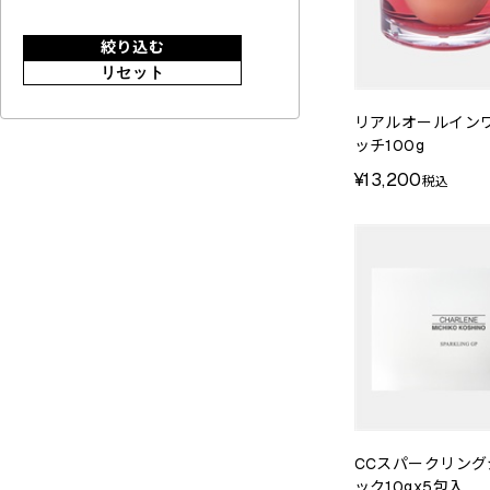
絞り込む
リセット
リアルオールインワ
ッチ100g
¥13,200
税込
CCスパークリング
ック10gx5包入