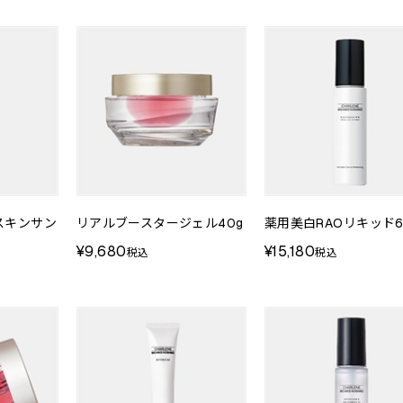
スキンサン
リアルブースタージェル40g
薬用美白RAOリキッド6
¥9,680
¥15,180
税込
税込