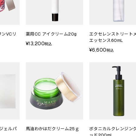
ンVCリ
薬用CC アイクリーム20g
エクセレンストリート
エッセンス60mL
¥13,200
税込
¥6,600
税込
ジェルパ
馬油わかはだクリーム25ｇ
ボタニカルクレンジン
ッド200mL