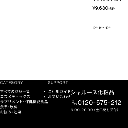
¥9,680
税込
19件
1件～19件
CATEGORY
SUPPORT
すべての商品一覧
ご利用ガイド
コスメティックス
お問い合わせ
0120-575-212
サプリメント・保健機能食品
食品・飲料
9:00-20:00 （土日祝も受付）
お悩み・効果