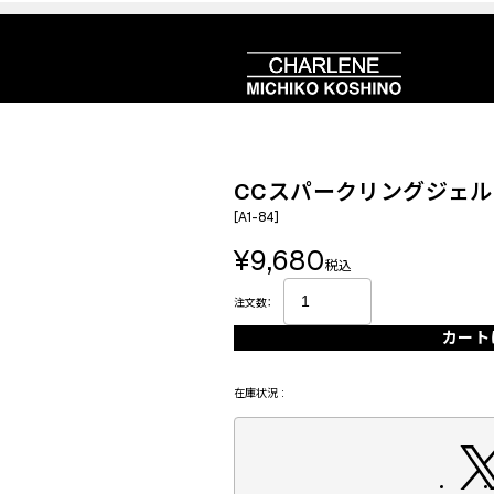
CCスパークリングジェル
[A1-84]
¥9,680
税込
注文数：
カート
在庫状況 :